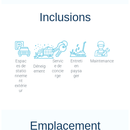
Inclusions
Espac
Servic
Entreti
Maintenance
es de
e de
en
Déneig
statio
concie
paysa
ement
nneme
rge
ger
nt
extérie
ur
Emplacement