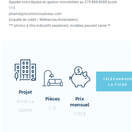
Appeler notre équipe en gestion immobilière au 579-888-8088 poste
113
phamel@locationcousineau.com
Enquête de crédit / Références/Antécédents
*** photos à titre indicatifs seulement, modèles peuvent varier **
TÉLÉCHARGE
LA FICHE
Projet
Pièces
Prix
Boisé La
mensuel
5 ½
Salette
1795$